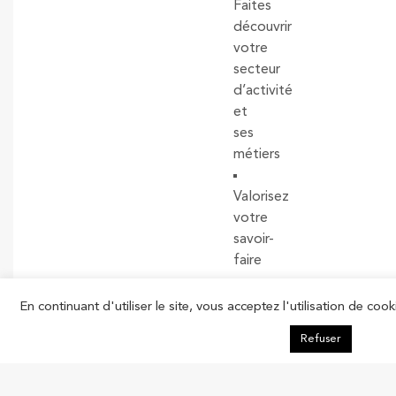
Faites
découvrir
votre
secteur
d’activité
et
ses
métiers
Valorisez
votre
savoir-
faire
Élargissez
En continuant d'utiliser le site, vous acceptez l'utilisation de cook
votre
Refuser
sourcing
à
des