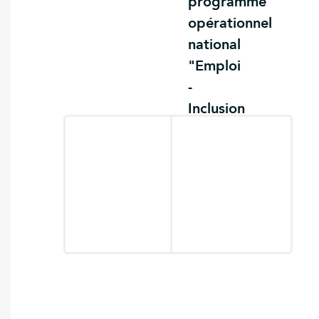
programme
opérationnel
national
"Emploi
-
Inclusion
-
Jeunesse
-
Compétences
2021-
2027"