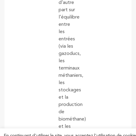
d’autre
part sur
l’équilibre
entre
les
entrées
(via les
gazoducs,
les
terminaux
méthaniers,
les
stockages
et la
production
de
biométhane)
et les
sorties
En continuant d'utiliser le site, vous acceptez l'utilisation de cookie