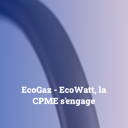
EcoGaz - EcoWatt, la
CPME s'engage